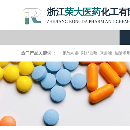
浙江
荣大医药
化工有
ZHEJIANG RONGDA PHARM AND CHEM C
热门产品关键词 ：
氟维司群
阿那曲唑
来曲唑
盐酸米