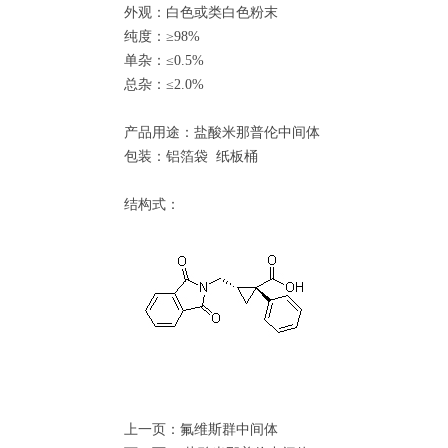
外观：白色或类白色粉末
纯度：≥98%
单杂：≤0.5%
总杂：≤2.0%
产品用途：盐酸米那普伦中间体
包装：铝箔袋 纸板桶
结构式：
上一页：
氟维斯群中间体