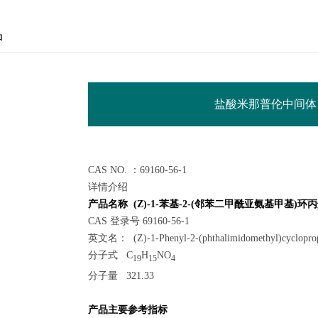
品
盐酸米那普伦中间体
CAS NO. ：69160-56-1
详情介绍
产品名称 (Z)-1-苯基-2-(邻苯二甲酰亚氨基甲基)环
CAS 登录号 69160-56-1
英文名： (Z)-1-Phenyl-2-(phthalimidomethyl)cyclopropa
分子式 C
H
NO
19
15
4
分子量 321.33
产品主要参考指标