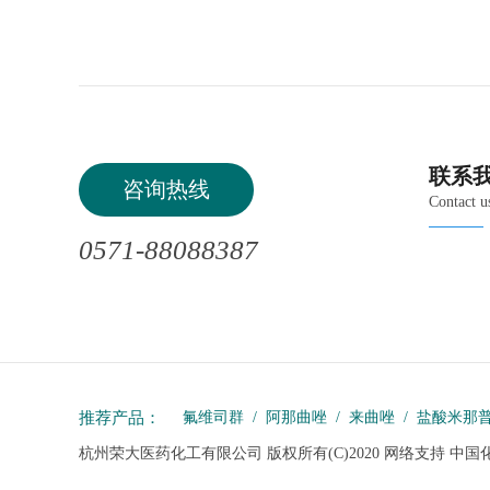
联系
咨询热线
Contact u
0571-88088387
推荐产品：
氟维司群
/
阿那曲唑
/
来曲唑
/
盐酸米那
杭州荣大医药化工有限公司
版权所有(C)2020
网络支持
中国