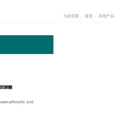
当前页面：
首页
- 其他产品
丙烷羧酸
necarboxylic acid