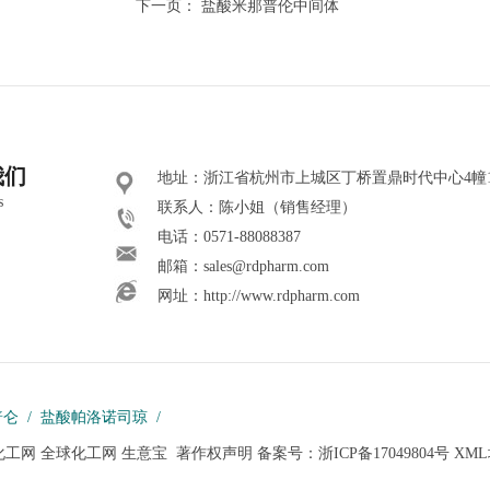
下一页：
盐酸米那普伦中间体
我们
地址：浙江省杭州市上城区丁桥置鼎时代中心4幢101
s
联系人：陈小姐（销售经理）
电话：0571-88088387
邮箱：
sales@rdpharm.com
网址：
http://www.rdpharm.com
普仑
/
盐酸帕洛诺司琼
/
化工网
全球化工网
生意宝
著作权声明
备案号：
浙ICP备17049804号
XM