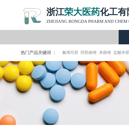
浙江
荣大医药
化工有
ZHEJIANG RONGDA PHARM AND CHEM C
热门产品关键词 ：
氟维司群
阿那曲唑
来曲唑
盐酸米