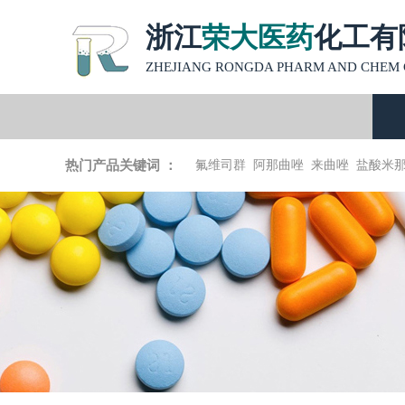
浙江
荣大医药
化工有
ZHEJIANG RONGDA PHARM AND CHEM C
热门产品关键词 ：
氟维司群
阿那曲唑
来曲唑
盐酸米